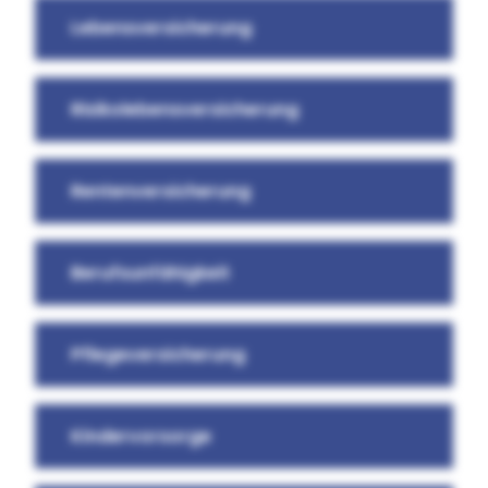
Lebensversicherung
Risikolebensversicherung
Rentenversicherung
Berufsunfähigkeit
Pflegeversicherung
Kindervorsorge