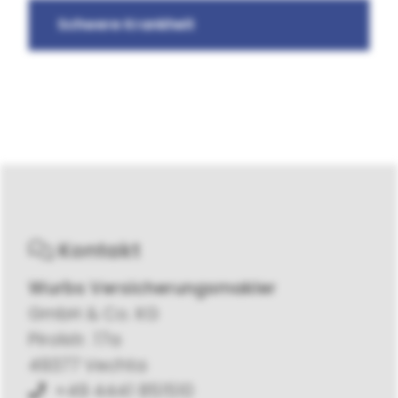
Schwere Krankheit
Kontakt
Wurbs Versicherungsmakler
GmbH & Co. KG
Pirolstr. 17a
49377 Vechta
+49 4441 851510