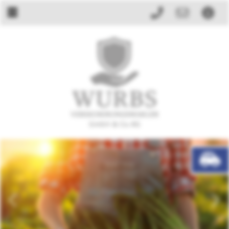
Jetzt anruf
Zum Ko
Zu
zurück
weit