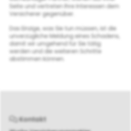
Seite und vertreten Ihre Interessen dem
Versicherer gegenüber.
Das Einzige, was Sie tun müssen, ist die
unverzügliche Meldung eines Schadens,
damit wir umgehend für Sie tätig
werden und die weiteren Schritte
abstimmen können.
Kontakt